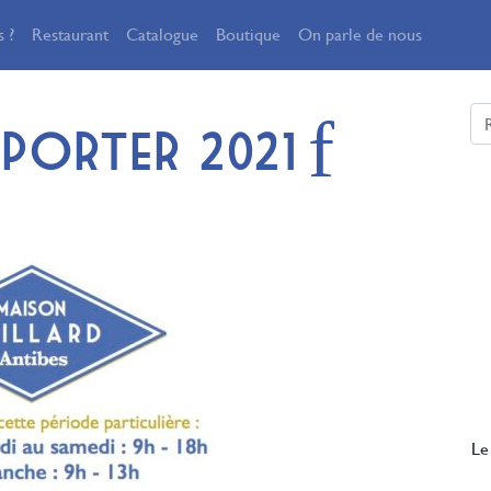
 ?
Restaurant
Catalogue
Boutique
On parle de nous
Re
mporter 2021
Le