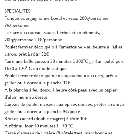
SPECIALITES
Fondue bourguignonne boeuf et veau, 200g/personne
7€/personne
Tartare au couteau, sauce, herbes et condiments,
200g/personne 11€/personne
Poulet fermier découpé « à l’américaine » au beurre à l’ail et
citron, prêt à rôtir 32€
Faire une belle cuisson 30 minutes à 200°C grill air pulsé puis
1h30 à 120° C en mode statique
Poulet fermier découpé « en crapaudine » au curry, prêt à
griller ou à dorer à la plancha 32€
A la plancha à feu doux, 1 heure côté peau avec un papier
d’aluminium au dessus
Cuisses de poulet incisées aux épices douces, prêtes à rôtir, à
griller ou à dorer à la plancha 9€/pièce
Rôti de canard (double magret) à rôtir 30€
A rôtir au four 40 minutes à 170 °C
Carré d’agneau de Lozère (8 côtelettes), manchonné et