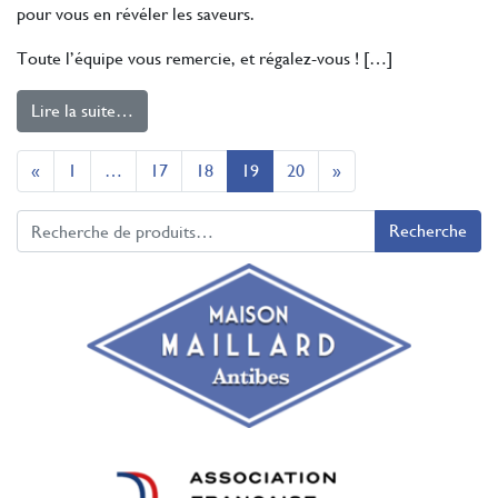
pour vous en révéler les saveurs.
Toute l’équipe vous remercie, et régalez-vous ! […]
Lire la suite…
Navigation dans les articles
«
1
…
17
18
19
20
»
Recherche pour :
Recherche